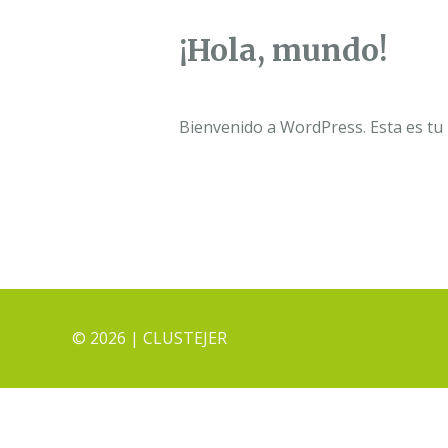
¡Hola, mundo!
1 comentario
/
Sin categoría
/ Por
g
Bienvenido a WordPress. Esta es tu p
© 2026 | CLUSTEJER